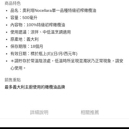
運送方式
商品特色
品名：奧利塔Nocellara單一品種特級初榨橄欖油
宅配
容量：500毫升
每筆NT$90，滿NT$699(含以上)免運費
內容物：100%特級初榨橄欖油
使用建議：涼拌、中低溫烹調適用
原產地：義大利
保存期限：18個月
有效日期：標於瓶上(E)(日/月/西元年)
＊請貯存於常溫陰涼處，低溫時所呈現混濁狀乃正常現象，請安
心使用。
銷售重點
最多義大利主廚使用的橄欖油品牌
詳細說明
相關推薦