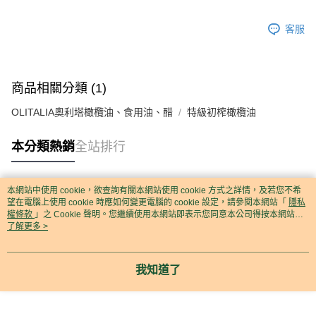
客服
商品相關分類 (1)
OLITALIA奧利塔橄欖油、食用油、醋
特級初榨橄欖油
本分類熱銷
全站排行
本網站中使用 cookie，欲查詢有關本網站使用 cookie 方式之詳情，及若您不希
熱門標籤
望在電腦上使用 cookie 時應如何變更電腦的 cookie 設定，請參閱本網站「
隱私
權條款
」之 Cookie 聲明。您繼續使用本網站即表示您同意本公司得按本網站使
用條款之 Cookie 聲明使用 cookie。
了解更多 >
我知道了