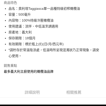
運送方式
商品特色
品名：奧利塔Taggiasca單一品種特級初榨橄欖油
宅配
容量：500毫升
每筆NT$90，滿NT$699(含以上)免運費
內容物：100%特級冷壓橄欖油
使用建議：涼拌、中低溫烹調適用
原產地：義大利
保存期限：18個月
有效期限：標於瓶上(E)(日/月/西元年)
*請貯存於常溫陰涼處，低溫時所呈現混濁狀乃正常現象，請安
心使用。
銷售重點
最多義大利主廚使用的橄欖油品牌
詳細說明
相關推薦