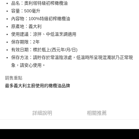
悠遊付
品名：奧利塔特級初榨橄欖油
容量：500毫升
ATM付款
內容物：100%特級初榨橄欖油
貨到付款
原產地：義大利
使用建議：涼拌、中低溫烹調適用
運送方式
保存期限：2年
有效日期：標於瓶上(西元年/月/日)
宅配
保存方法：請貯存於常溫陰涼處，低溫時所呈現混濁狀乃正常現
每筆NT$90，滿NT$699(含以上)免運費
象，請安心使用。
銷售重點
最多義大利主廚使用的橄欖油品牌
詳細說明
相關推薦