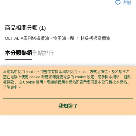
客服
商品相關分類 (1)
OLITALIA奧利塔橄欖油、食用油、醋
特級初榨橄欖油
本分類熱銷
全站排行
本網站中使用 cookie，欲查詢有關本網站使用 cookie 方式之詳情，及若您不希
熱門標籤
望在電腦上使用 cookie 時應如何變更電腦的 cookie 設定，請參閱本網站「
隱私
權條款
」之 Cookie 聲明。您繼續使用本網站即表示您同意本公司得按本網站使
用條款之 Cookie 聲明使用 cookie。
了解更多 >
我知道了