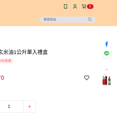
0
玄米油1公升單入禮盒
699免運
70