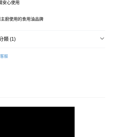
請安心使用
0，滿NT$699(含以上)免運費
利主廚使用的食用油品牌
類 (1)
LIA奧利塔橄欖油、食用油、醋
佳節禮盒
客服