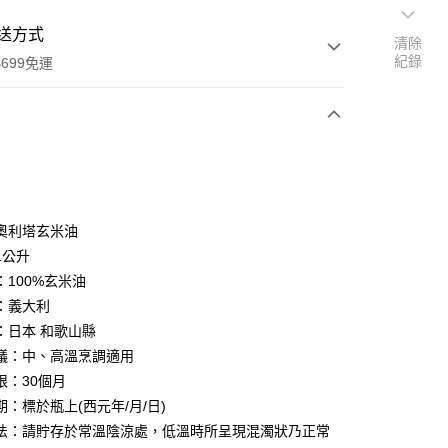
送方式
清除
紀錄
699免運
次付款
奧利塔玄米油
1公升
：100%玄米油
：義大利
：日本 和歌山縣
議：中、高溫烹調適用
限：30個月
期：標於瓶上(西元年/月/日)
法：請貯存於常溫陰涼處，低溫時所呈現混濁狀乃正常