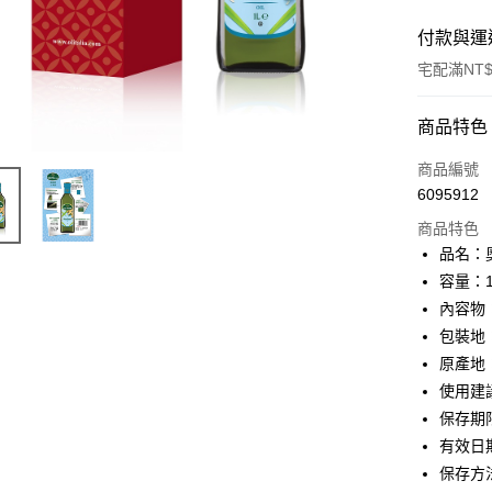
付款與運
宅配滿NT$
付款方式
商品特色
信用卡一
商品編號
6095912
Apple Pay
商品特色
街口支付
品名：
容量：
悠遊付
內容物
ATM付款
包裝地
原產地
貨到付款
使用建
保存期
運送方式
有效日
保存方
宅配