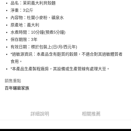
悠遊付
品名：茉莉義大利貝殼麵
淨重：3公斤
ATM付款
內容物：杜蘭小麥粉、礦泉水
貨到付款
原產地：義大利
水煮時間：10分鐘(預煮5分鐘)
運送方式
保存期限：3年
有效日期：標於包裝上(日/月/西元年)
宅配
*過敏源資訊：本產品含有麩質的穀類，不適合對其過敏體質者
每筆NT$90，滿NT$699(含以上)免運費
食用。
*本產品生產製程廠房，其設備或生產管線有處理大豆。
銷售重點
百年碾磨家族
詳細說明
相關推薦