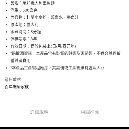
悠遊付
品名：茉莉義大利墨魚麵
淨重：500公克
ATM付款
內容物：杜蘭小麥粉、礦泉水、墨魚汁
貨到付款
原產地：義大利
水煮時間：8分鐘
運送方式
保存期限：3年
有效日期：標於包裝上(日/月/西元年)
宅配
*過敏源資訊：本產品含有麩質的穀類及頭足類，不適合其過敏
每筆NT$90，滿NT$699(含以上)免運費
體質者食用
*本產品生產製程廠房，其設備或生產管線有處理大豆
銷售重點
百年碾磨家族
詳細說明
相關推薦