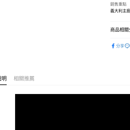
銷售重點
每筆NT$9
義大利主
商品相關分
OLITA
分享
說明
相關推薦