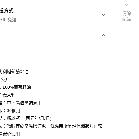
送方式
清除
紀錄
699免運
次付款
奧利塔葡萄籽油
1公升
：100%葡萄籽油
：義大利
議：中、高溫烹調適用
限：30個月
期：標於瓶上(西元年/月/日)
法：請貯存於常溫陰涼處，低溫時所呈現混濁狀乃正常
請安心使用