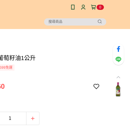
0
葡萄籽油1公升
699免運
60