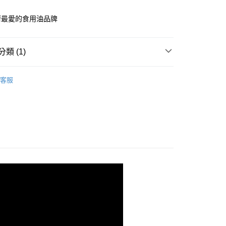
0，滿NT$699(含以上)免運費
廚最愛的食用油品牌
類 (1)
LIA奧利塔橄欖油、食用油、醋
食用油
客服