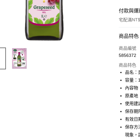
付款與運
宅配滿NT$
付款方式
商品特色
信用卡一
商品編號
5856372
Apple Pay
商品特色
街口支付
品名：
容量：
悠遊付
內容物
ATM付款
原產地
使用建
貨到付款
保存期
有效日
運送方式
保存方
現象，
宅配