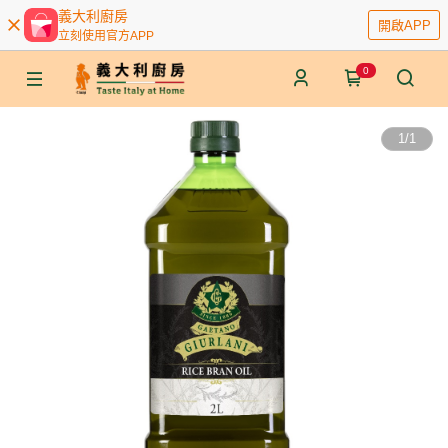
義大利廚房
開啟APP
立刻使用官方APP
0
1
/
1