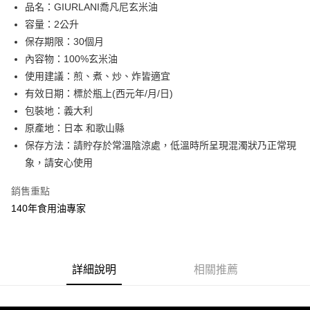
悠遊付
品名：GIURLANI喬凡尼玄米油
容量：2公升
ATM付款
保存期限：30個月
貨到付款
內容物：100%玄米油
使用建議：煎、煮、炒、炸皆適宜
運送方式
有效日期：標於瓶上(西元年/月/日)
包裝地：義大利
宅配
原產地：日本 和歌山縣
每筆NT$90，滿NT$699(含以上)免運費
保存方法：請貯存於常溫陰涼處，低溫時所呈現混濁狀乃正常現
象，請安心使用
銷售重點
140年食用油專家
詳細說明
相關推薦