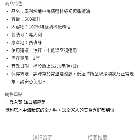
運送方式
商品特色
品名：奧利塔地中海精選特級初榨橄欖油
宅配
容量：500毫升
每筆NT$90，滿NT$699(含以上)免運費
內容物：100%特級初榨橄欖油
包裝地：義大利
原產地：西班牙
使用建議：涼拌、中低溫烹調適用
保存期限：2年
有效日期：標於瓶上(西元年/月/日)
保存方法：請貯存於常溫陰涼處，低溫時所呈現混濁狀乃正常現
象，請安心使用。
銷售重點
一匙入菜 滿口都是愛
奧利塔地中海精選的全方味，讓全家人的美食喜好都到位
詳細說明
相關推薦