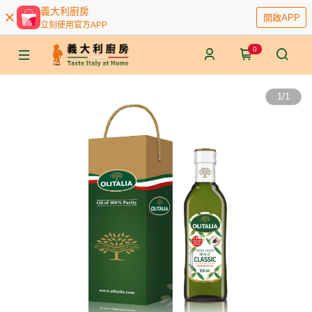
義大利廚房
開啟APP
立刻使用官方APP
0
1
/
1