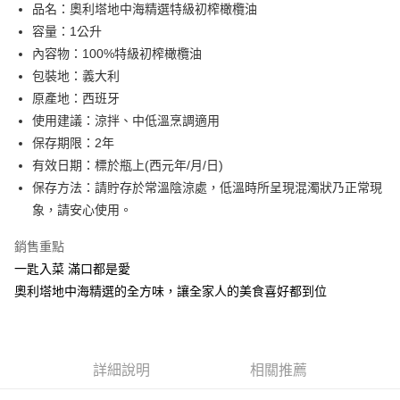
品名：奧利塔地中海精選特級初榨橄欖油
宅配
容量：1公升
每筆NT$90，滿NT$699(含以上)免運費
內容物：100%特級初榨橄欖油
包裝地：義大利
原產地：西班牙
使用建議：涼拌、中低溫烹調適用
保存期限：2年
有效日期：標於瓶上(西元年/月/日)
保存方法：請貯存於常溫陰涼處，低溫時所呈現混濁狀乃正常現
象，請安心使用。
銷售重點
一匙入菜 滿口都是愛
奧利塔地中海精選的全方味，讓全家人的美食喜好都到位
詳細說明
相關推薦