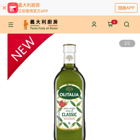
義大利廚房
開啟APP
立刻使用官方APP
0
1
/
1