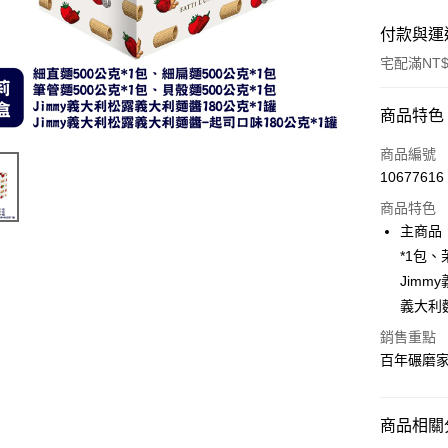
付款與運
宅配滿NT$
付款方式
商品特色
信用卡一
商品編號
10677616
ATM付款
商品特色
主商品：
運送方式
*1包、
Jimm
宅配
義大利
每筆NT$9
銷售重點
百年碾磨
商品相關分