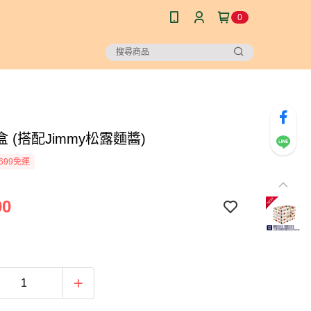
0
 (搭配Jimmy松露麵醬)
699免運
00