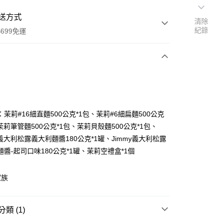
送方式
清除
紀錄
699免運
次付款
茉莉#16細直麵500公克*1包、茉莉#6細扁麵500公克
茉莉筆管麵500公克*1包、茉莉貝殼麵500公克*1包、
y義大利松露義大利麵醬180公克*1罐、Jimmy義大利松露
麵醬-起司口味180公克*1罐、茉莉空禮盒*1個
0，滿NT$699(含以上)免運費
家族
類 (1)