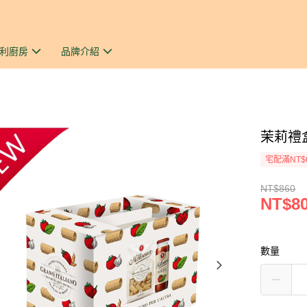
利廚房
品牌介紹
茉莉禮盒
宅配滿NT$
NT$860
NT$8
數量